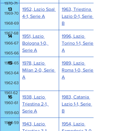
1970-71
13
1952, Lazio Spal 
1963, Triestina 
1969-70
4-1, Serie A
Lazio 0-1, Serie 
1968-69
B
1967-68
14
1951, Lazio 
1996, Lazio 
1966-67
Bologna 1-0, 
Torino 1-1, Serie 
Serie A
A
1965-66
1964-65
15
1978, Lazio 
1989, Lazio 
Milan 2-0, Serie 
Roma 1-0, Serie 
1963-64
A
A
1962-63
1961-62
16
1938, Lazio 
1983, Catania 
1960-61
Triestina 2-1, 
Lazio 1-1, Serie 
Serie A
B
1959-60
1958-59
17
1943, Lazio 
1954, Lazio 
Triestina 3-1, 
Sampdoria 3-0, 