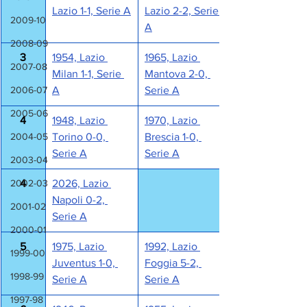
Lazio 1-1, Serie A
Lazio 2-2, Serie 
2009-10
A
2008-09
3
1954, Lazio 
1965, Lazio 
2007-08
Milan 1-1, Serie 
Mantova 2-0, 
2006-07
A
Serie A
2005-06
4
1948, Lazio 
1970, Lazio 
2004-05
Torino 0-0, 
Brescia 1-0, 
Serie A
Serie A
2003-04
2002-03
4
2026, Lazio 
Napoli 0-2, 
2001-02
Serie A
2000-01
5
1975, Lazio 
1992, Lazio 
1999-00
Juventus 1-0, 
Foggia 5-2, 
1998-99
Serie A
Serie A
1997-98