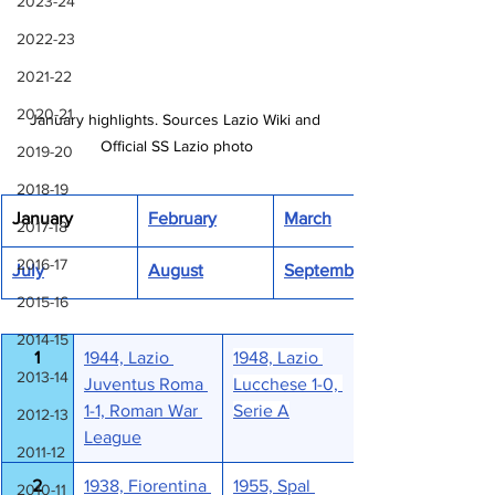
2023-24
2022-23
2021-22
2020-21
January highlights. Sources Lazio Wiki and 
Official SS Lazio photo
2019-20
2018-19
January
February
March
2017-18
2016-17
July
August
September
2015-16
2014-15
1
1944, Lazio 
1948, Lazio 
2013-14
Juventus Roma 
Lucchese 1-0, 
1-1, Roman War 
Serie A
2012-13
League
2011-12
2
1938, Fiorentina 
1955, Spal 
2010-11