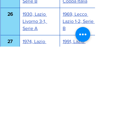
Serie B
Coppa Italia
26
1930, Lazio 
1969, Lecco 
Livorno 3-1, 
Lazio 1-2, Serie 
Serie A
B
27
1974, Lazio 
1991, Lazio 
Bologna 4-0, 
Torino 2-1, 
Serie A
Serie A
28
1940, Torino 
1962, Lazio 
Lazio 0-1, Serie 
Cosenza 3-0, 
A
Serie B
29
1984, Lazio 
1989, Lazio 
Genoa 2-1, 
Juventus 0-0, 
Serie A
Serie A
30
1949, Lazio 
1966, Lazio 
Lucchese 2-1, 
Torino 1-0, 