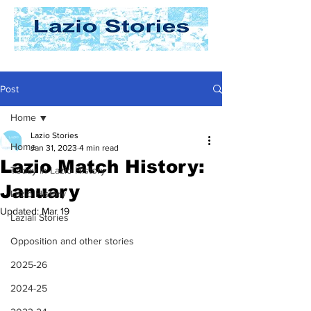
Post
Home
Lazio Stories
Home
Jan 31, 2023
4 min read
Lazio Match History:
Today In Lazio History
January
Lazio History
Updated:
Mar 19
Laziali Stories
Opposition and other stories
2025-26
2024-25