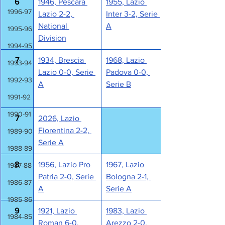
6
1946, Pescara 
1955, Lazio 
1996-97
Lazio 2-2, 
Inter 3-2, Serie 
National 
A
1995-96
Division
1994-95
7
1934, Brescia 
1968, Lazio 
1993-94
Lazio 0-0, Serie 
Padova 0-0, 
1992-93
A
Serie B
1991-92
1990-91
7
2026, Lazio 
Fiorentina 2-2, 
1989-90
Serie A
1988-89
8
1956, Lazio Pro 
1967, Lazio 
1987-88
Patria 2-0, Serie 
Bologna 2-1, 
1986-87
A
Serie A
1985-86
9
1921, Lazio 
1983, Lazio 
1984-85
Roman 6-0, 
Arezzo 2-0, 