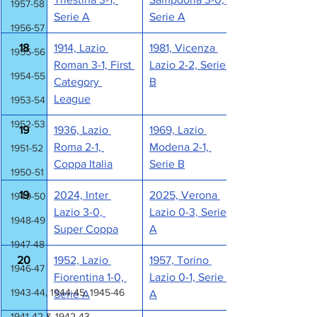
1957-58
Serie A
Serie A
1956-57
18
1914, Lazio 
1981, Vicenza 
1955-56
Roman 3-1, First 
Lazio 2-2, Serie 
1954-55
Category 
B
League
1953-54
1952-53
19
1936, Lazio 
1969, Lazio 
Roma 2-1, 
Modena 2-1, 
1951-52
Coppa Italia
Serie B
1950-51
19
2024, Inter 
2025, Verona 
1949-50
Lazio 3-0, 
Lazio 0-3, Serie 
1948-49
Super Coppa
A
1947-48
20
1952, Lazio 
1957, Torino 
1946-47
Fiorentina 1-0, 
Lazio 0-1, Serie 
1943-44, 1944-45, 1945-46
Serie A
A
1941-42 & 1942-43