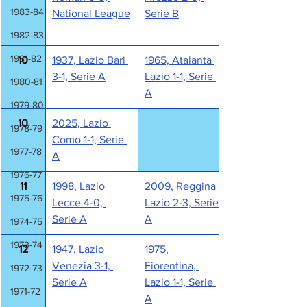
1983-84
National League
Serie B
1982-83
1981-82
10
1937, Lazio Bari 
1965, Atalanta 
3-1, Serie A
Lazio 1-1, Serie 
1980-81
A
1979-80
10
2025, Lazio 
1978-79
Como 1-1, Serie 
1977-78
A
1976-77
11
1998, Lazio 
2009, Reggina 
1975-76
Lecce 4-0, 
Lazio 2-3, Serie 
Serie A
A
1974-75
1973-74
12
1947, Lazio 
1975, 
Venezia 3-1, 
Fiorentina, 
1972-73
Serie A
Lazio 1-1, Serie 
1971-72
A