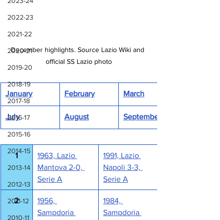
2023-24
2022-23
2021-22
December highlights. Source Lazio Wiki and 
2020-21
official SS Lazio photo
2019-20
2018-19
January
February
March
2017-18
July
August
September
2016-17
2015-16
2014-15
1
1963, Lazio 
1991, Lazio 
Mantova 2-0, 
Napoli 3-3, 
2013-14
Serie A
Serie A
2012-13
2
1956, 
1984, 
2011-12
Sampdoria 
Sampdoria 
2010-11