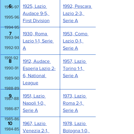
6
1925, Lazio 
1992, Pescara 
1996-97
Audace 9-5, 
Lazio 2-3, 
1995-96
First Division
Serie A
1994-95
7
1930, Roma 
1953, Como 
1993-94
Lazio 1-1, Serie 
Lazio 0-1, 
1992-93
A
Serie A
1991-92
8
1912, Audace 
1957, Lazio 
1990-91
Esperia Lazio 2-
Torino 1-1, 
6, National 
Serie A
1989-90
League
1988-89
9
1951, Lazio 
1973, Lazio 
1987-88
Napoli 1-0, 
Roma 2-1, 
1986-87
Serie A
Serie A
1985-86
10
1967, Lazio 
1978, Lazio 
1984-85
Venezia 2-1, 
Bologna 1-0, 