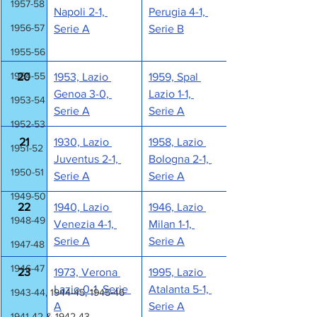
1957-58
Napoli 2-1, 
Perugia 4-1, 
1956-57
Serie A
Serie B
1955-56
1954-55
20
1953, Lazio 
1959, Spal 
Genoa 3-0, 
Lazio 1-1, 
1953-54
Serie A
Serie A
1952-53
21
1930, Lazio 
1958, Lazio 
1951-52
Juventus 2-1, 
Bologna 2-1, 
1950-51
Serie A
Serie A
1949-50
22
1940, Lazio 
1946, Lazio 
1948-49
Venezia 4-1, 
Milan 1-1, 
Serie A
Serie A
1947-48
1946-47
23
1973, Verona 
1995, Lazio 
Lazio 0-1, Serie 
Atalanta 5-1, 
1943-44, 1944-45, 1945-46
A
Serie A
1941-42 & 1942-43