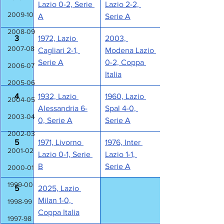
Lazio 0-2, Serie 
Lazio 2-2, 
2009-10
A
Serie A
2008-09
3
1972, Lazio 
2003, 
2007-08
Cagliari 2-1, 
Modena Lazio 
Serie A
0-2, Coppa 
2006-07
Italia
2005-06
4
1932, Lazio 
1960, Lazio 
2004-05
Alessandria 6-
Spal 4-0, 
2003-04
0, Serie A
Serie A
2002-03
5
1971, Livorno 
1976, Inter 
2001-02
Lazio 0-1, Serie 
Lazio 1-1, 
B
Serie A
2000-01
1999-00
5
2025, Lazio 
Milan 1-0, 
1998-99
Coppa Italia
1997-98