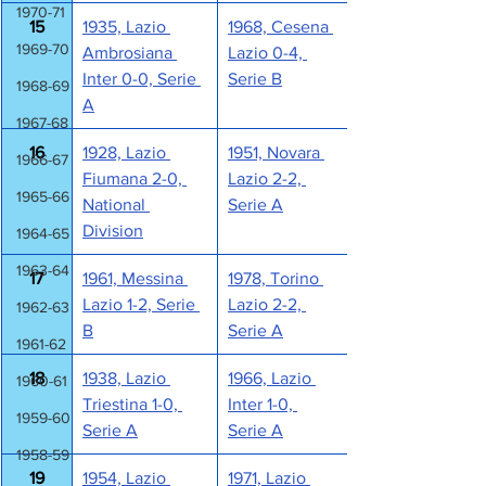
1970-71
15
1935, Lazio 
1968, Cesena 
1969-70
Ambrosiana 
Lazio 0-4, 
Inter 0-0, Serie 
Serie B
1968-69
A
1967-68
16
1928, Lazio 
1951, Novara 
1966-67
Fiumana 2-0, 
Lazio 2-2, 
1965-66
National 
Serie A
Division
1964-65
1963-64
17
1961, Messina 
1978, Torino 
Lazio 1-2, Serie 
Lazio 2-2, 
1962-63
B
Serie A
1961-62
18
1938, Lazio 
1966, Lazio 
1960-61
Triestina 1-0, 
Inter 1-0, 
1959-60
Serie A
Serie A
1958-59
19
1954, Lazio 
1971, Lazio 