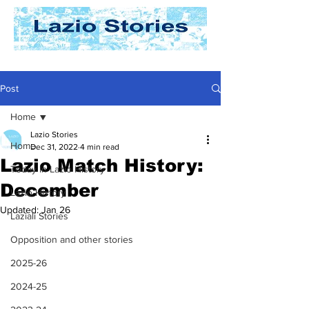
Post
Home
Lazio Stories
Home
Dec 31, 2022
4 min read
Lazio Match History:
Today In Lazio History
December
Lazio History
Updated:
Jan 26
Laziali Stories
Opposition and other stories
2025-26
2024-25