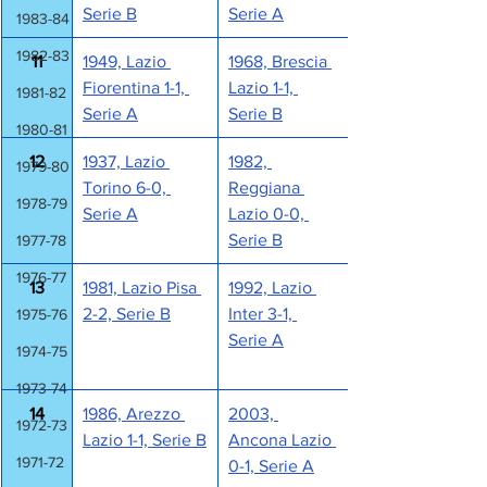
Serie B
Serie A
1983-84
1982-83
11
1949, Lazio 
1968, Brescia 
Fiorentina 1-1, 
Lazio 1-1, 
1981-82
Serie A
Serie B
1980-81
12
1937, Lazio 
1982, 
1979-80
Torino 6-0, 
Reggiana 
1978-79
Serie A
Lazio 0-0, 
Serie B
1977-78
1976-77
13
1981, Lazio Pisa 
1992, Lazio 
2-2, Serie B
Inter 3-1, 
1975-76
Serie A
1974-75
1973-74
14
1986, Arezzo 
2003, 
1972-73
Lazio 1-1, Serie B
Ancona Lazio 
1971-72
0-1, Serie A